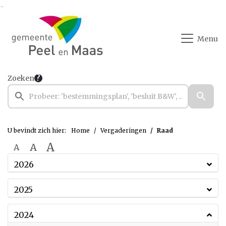
Ga naar de inhoud van deze pagina
Ga naar het zoeken
Ga naar het menu
Menu
Zoeken
U bevindt zich hier:
Home
Vergaderingen
Raad
A
A
A
2026
2025
2024