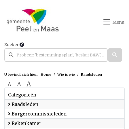
Ga naar de inhoud van deze pagina
Ga naar het zoeken
Ga naar het menu
Menu
Zoeken
U bevindt zich hier:
Home
Wie is wie
Raadsleden
A
A
A
Categorieën
Raadsleden
Burgercommissieleden
Rekenkamer