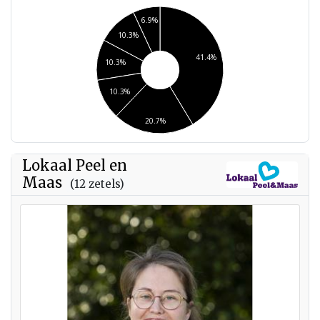
6.9%
10.3%
41.4%
10.3%
10.3%
20.7%
Lokaal Peel en
Maas
(12 zetels)