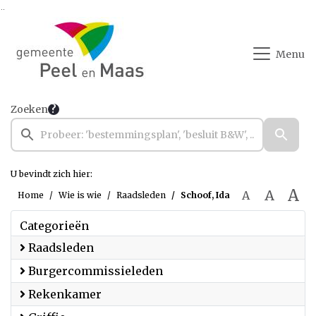
Ga naar de inhoud van deze pagina
Ga naar het zoeken
Ga naar het menu
Menu
Zoeken
U bevindt zich hier:
A
A
A
Home
Wie is wie
Raadsleden
Schoof, Ida
Categorieën
Raadsleden
Burgercommissieleden
Rekenkamer