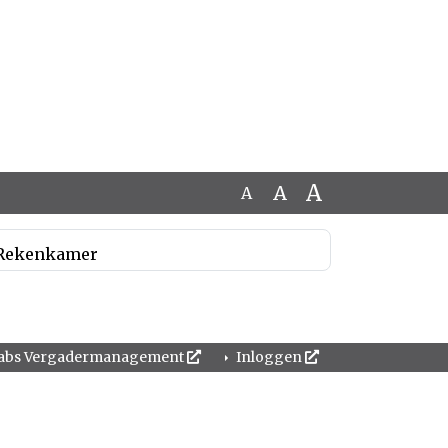
A
A
A
Rekenkamer
abs Vergadermanagement
Inloggen