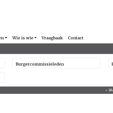
en
Wie is wie
Vraagbaak
Contact
Burgercommissieleden
iB