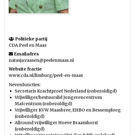
Politieke partij
CDA Peel en Maas
Emailadres
natasja.vaasen@peelenmaas.nl
Website fractie
www.cda.nl/limburg/peel-en-maas
Nevenfuncties:
Secretaris Krachtproef Nederland (onbezoldigd)
Vrijwilliger/bestuurslid Jongerencentrum
Mafcentrum (onbezoldigd)
Vrijwilliger KVW Maasbree, EHBO en Bessemploog
(onbezoldigd)
Allround vrijwilliger Hoeve Braamhorst
(onbezoldigd)