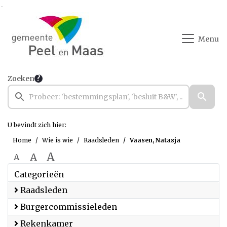
Ga naar de inhoud van deze pagina
Ga naar het zoeken
Ga naar het menu
Menu
Zoeken
U bevindt zich hier:
Home
Wie is wie
Raadsleden
Vaasen, Natasja
A
A
A
Categorieën
Raadsleden
Burgercommissieleden
Rekenkamer