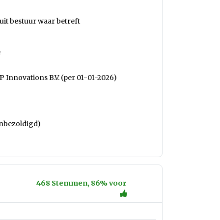
n
it bestuur waar betreft
e
 Innovations B.V. (per 01-01-2026)
onbezoldigd)
468 Stemmen, 86% voor