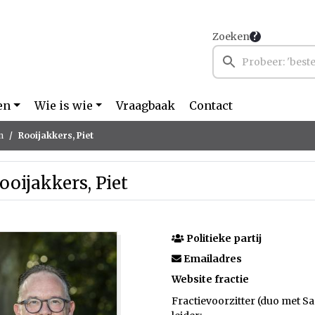
Zoeken
en
Wie is wie
Vraagbaak
Contact
n
Rooijakkers, Piet
ooijakkers, Piet
Politieke partij
Emailadres
Website fractie
Fractievoorzitter (duo met 