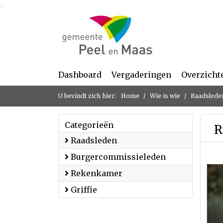
Ga naar de inhoud van deze pagina
Ga naar het zoeken
Ga naar het menu
Dashboard
Vergaderingen
Overzicht
U bevindt zich hier:
Home
Wie is wie
Raadslede
Categorieën
R
Raadsleden
Burgercommissieleden
Rekenkamer
Griffie