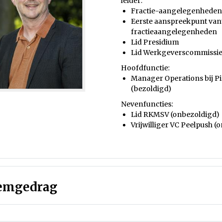
leider:
Fractie-aangelegenhede
Eerste aanspreekpunt vanu
fractieaangelegenheden
Lid Presidium
Lid Werkgeverscommissi
Hoofdfunctie:
Manager Operations bij PiP
(bezoldigd)
Nevenfuncties:
Lid RKMSV (onbezoldigd)
Vrijwilliger VC Peelpush (
emgedrag