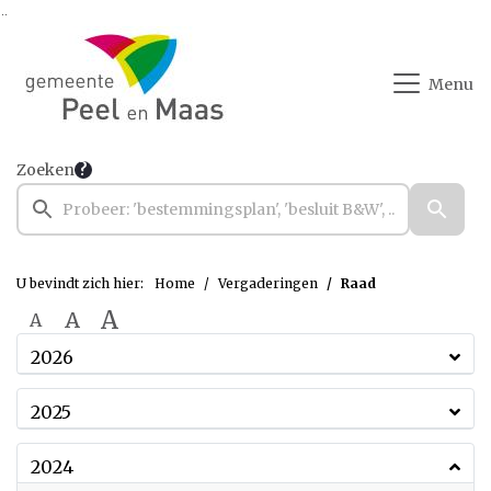
Ga naar de inhoud van deze pagina
Ga naar het zoeken
Ga naar het menu
Menu
Zoeken
U bevindt zich hier:
Home
Vergaderingen
Raad
A
A
A
2026
2025
2024