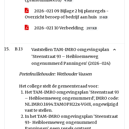
(geanonimiseerd)
4 MB
2026-021 09 Bijlage 2 bij planregels -
Overzicht beroep of bedrijf aan huis
15 KB
2026-021 10 Verbeelding
297 KB
B.13
Vaststellen TAM-IMRO omgevingsplan
‘Steenstraat 93 – Heibloemseweg
ongenummerd Panningen’ (2026-024)
Portefeuillehouder: Wethouder Vaasen
Het college stelt de gemeenteraad voor:
Het TAM-IMRO omgevingsplan ‘Steenstraat 93
– Heibloemseweg ongenummerd’, IMRO code:
NL.IMRO.1894.TAMOPH22x-VG01, ongewijzigd
vast te stellen.
In het TAM-IMRO omgevingsplan ‘Steenstraat
93- Heibloemseweg ongenummerd
Panningen’ geen regels omtrent