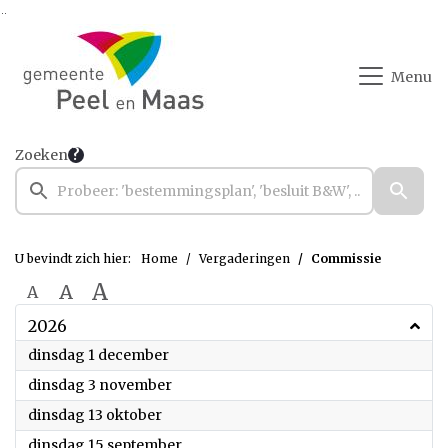
Ga naar de inhoud van deze pagina
Ga naar het zoeken
Ga naar het menu
Menu
Zoeken
U bevindt zich hier:
Home
Vergaderingen
Commissie
A
A
A
2026
2026
dinsdag 1 december
2026
dinsdag 3 november
2026
dinsdag 13 oktober
2026
dinsdag 15 september