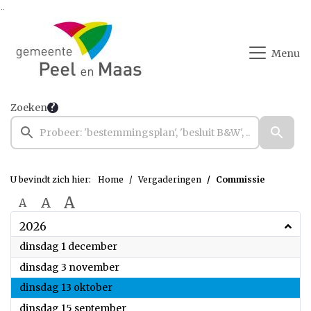
Ga naar de inhoud van deze pagina
Ga naar het zoeken
Ga naar het menu
Menu
Zoeken
U bevindt zich hier:
Home
Vergaderingen
Commissie
A
A
A
2026
2026
dinsdag 1 december
2026
dinsdag 3 november
2026
dinsdag 13 oktober
2026
dinsdag 15 september