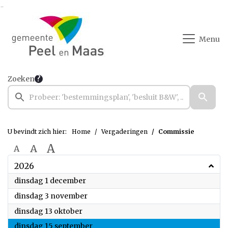
Ga naar de inhoud van deze pagina
Ga naar het zoeken
Ga naar het menu
Menu
Zoeken
U bevindt zich hier:
Home
Vergaderingen
Commissie
A
A
A
2026
2026
dinsdag 1 december
2026
dinsdag 3 november
2026
dinsdag 13 oktober
2026
dinsdag 15 september