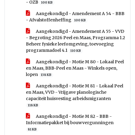
- OZB
100 KB
Aangekondigd - Amendement A 54 - BBB
- Afvalstoffenheffing
100 KB
Aangekondigd - Amendement A 55 - VVD
- Begroting 2026 Peel en Maas, Programma 1.2
Beheer fysieke leefomgeving, toevoeging
programmadoel 4.1
110 KB
Aangekondigd - Motie M 80 - Lokaal Peel
en Maas, BBB-Peel en Maas - Winkels open,
lopen
138 KB
Aangekondigd - Motie M 81 - Lokaal Peel
en Maas, VVD - Vrijgave planologische
capaciteit huisvesting arbeidsmigranten
118 KB
Aangekondigd - Motie M 82 - BBB -
Informatiepakket bij bouwvergunningen
81 KB