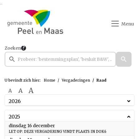
Ga naar de inhoud van deze pagina
Ga naar het zoeken
Ga naar het menu
Menu
Zoeken
U bevindt zich hier:
Home
Vergaderingen
Raad
A
A
A
2026
2025
2025
dinsdag 16 december
LET OP: DEZE VERGADERING VINDT PLAATS IN DOK6