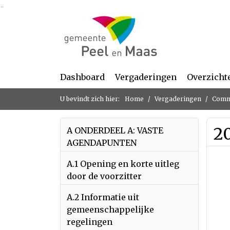
Ga naar de inhoud van deze pagina
Ga naar het zoeken
Ga naar het menu
Dashboard
Vergaderingen
Overzicht
U bevindt zich hier:
Home
Vergaderingen
Commi
2
A ONDERDEEL A: VASTE
AGENDAPUNTEN
A.1 Opening en korte uitleg
door de voorzitter
A.2 Informatie uit
gemeenschappelijke
regelingen