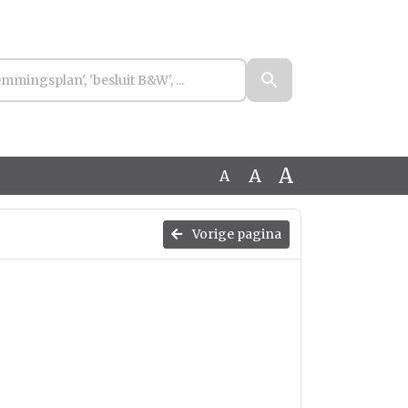
A
A
A
Vorige pagina