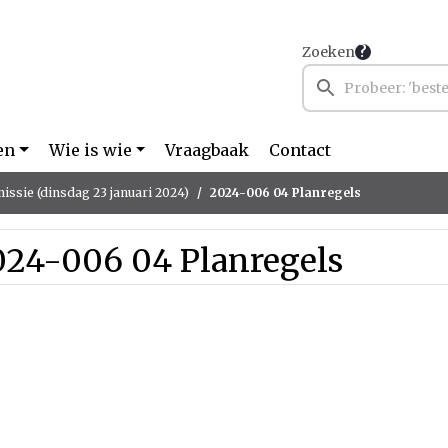
Zoeken
en
Wie is wie
Vraagbaak
Contact
ssie (dinsdag 23 januari 2024)
2024-006 04 Planregels
024-006 04 Planregels