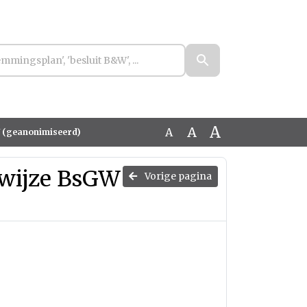
A
A
A
W (geanonimiseerd)
swijze BsGW
Vorige pagina