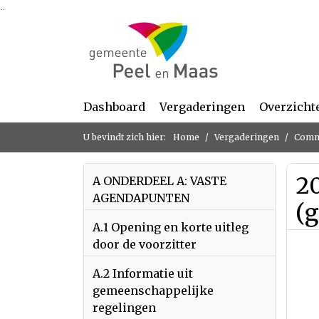
Ga naar de inhoud van deze pagina
Ga naar het zoeken
Ga naar het menu
Dashboard
Vergaderingen
Overzicht
U bevindt zich hier:
Home
Vergaderingen
Commi
2
A ONDERDEEL A: VASTE
AGENDAPUNTEN
(
A.1 Opening en korte uitleg
door de voorzitter
A.2 Informatie uit
gemeenschappelijke
regelingen