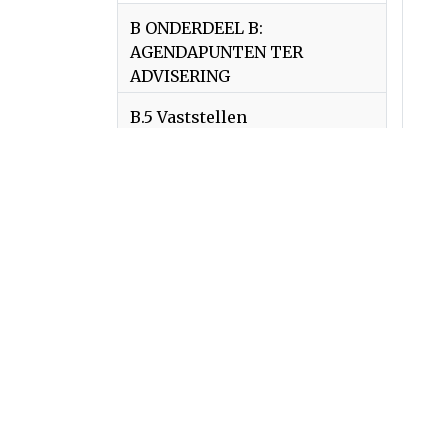
B ONDERDEEL B:
AGENDAPUNTEN TER
ADVISERING
B.5 Vaststellen
“Bestemmingsplan
Vieruitersten 24 Meijel”,
wijziging van Agrarisch-
Intensieve veehouderij naar
Agrarisch Grondgebonden en
vergroten van het bouwvlak
(2024-078)
2024-078 01
Raadsvoorstel - Vaststellen
Bestemmingsplan
Vieruitersten 24 Meijel
2024-078 02 Raadsbesluit