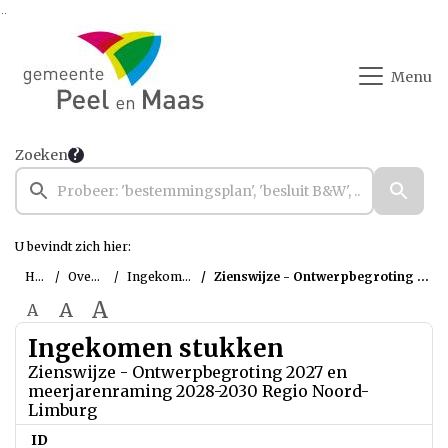
Ga naar de inhoud van deze pagina
Ga naar het zoeken
Ga naar het menu
Menu
Zoeken
U bevindt zich hier:
Home
Overzichten
Ingekomen stukken
Zienswijze - Ontwerpbegroting 2027 en meerjarenraming 2028-2030 Regio Noord-Limburg
A
A
A
Ingekomen stukken
Zienswijze - Ontwerpbegroting 2027 en
meerjarenraming 2028-2030 Regio Noord-
Limburg
ID