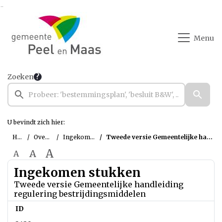
Ga naar de inhoud van deze pagina
Ga naar het zoeken
Ga naar het menu
Menu
Zoeken
U bevindt zich hier:
Home
Overzichten
Ingekomen stukken
Tweede versie Gemeentelijke handleiding regulering bestrijdingsmiddelen
A
A
A
Ingekomen stukken
Tweede versie Gemeentelijke handleiding
regulering bestrijdingsmiddelen
ID