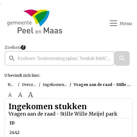
Ga naar de inhoud van deze pagina
Ga naar het zoeken
Ga naar het menu
Menu
Zoeken
U bevindt zich hier:
Home
Overzichten
Ingekomen stukken
Vragen aan de raad - Stille Wille Meijel park
A
A
A
Ingekomen stukken
Vragen aan de raad - Stille Wille Meijel park
ID
2442