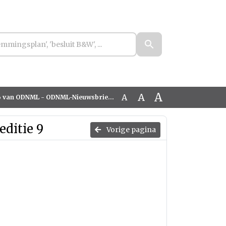
A
A
A
DNML - ODNML-Nieuwsbrief juni, editie 9
ditie 9
Vorige pagina