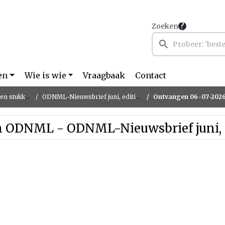
Zoeken
en
Wie is wie
Vraagbaak
Contact
n stukken
ODNML-Nieuwsbrief juni, editie 9
Ontvangen 06-07-2026 van O
 ODNML - ODNML-Nieuwsbrief juni, e