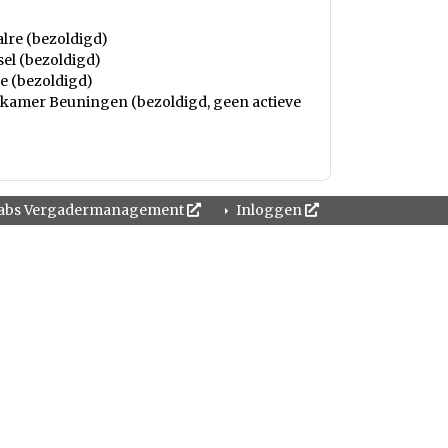
lre (bezoldigd)
el (bezoldigd)
e (bezoldigd)
nkamer Beuningen (bezoldigd, geen actieve
abs Vergadermanagement
Inloggen