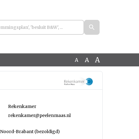
A
A
A
Rekenkamer
rekenkamer@peelenmaas.nl
 Noord-Brabant (bezoldigd)