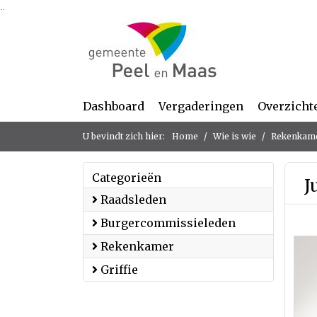
Ga naar de inhoud van deze pagina
Ga naar het zoeken
Ga naar het menu
Dashboard
Vergaderingen
Overzicht
U bevindt zich hier:
Home
Wie is wie
Rekenkam
Categorieën
J
Raadsleden
Burgercommissieleden
Rekenkamer
Griffie