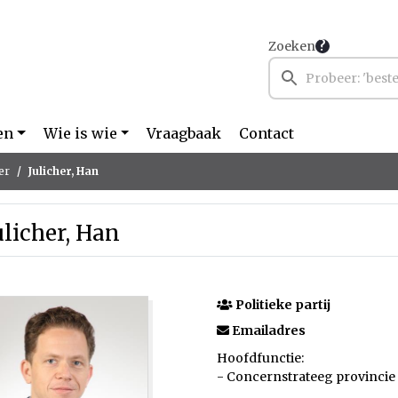
Zoeken
en
Wie is wie
Vraagbaak
Contact
er
Julicher, Han
ulicher, Han
Politieke partij
Emailadres
Hoofdfunctie:
- Concernstrateeg provincie