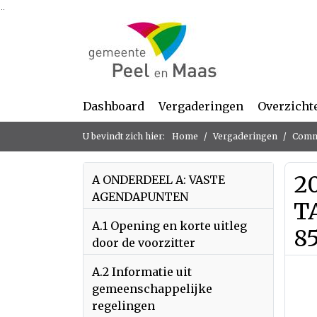
Ga naar de inhoud van deze pagina
Ga naar het zoeken
Ga naar het menu
Dashboard
Vergaderingen
Overzicht
U bevindt zich hier:
Home
Vergaderingen
Commi
20
A ONDERDEEL A: VASTE
AGENDAPUNTEN
T
A.1 Opening en korte uitleg
85
door de voorzitter
A.2 Informatie uit
gemeenschappelijke
regelingen