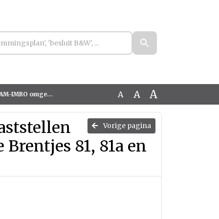
A
A
A
s 81, 81a en 85 Koningslust'
aststellen
Vorige pagina
rentjes 81, 81a en