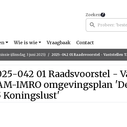
Zoeken
en
Wie is wie
Vraagbaak
Contact
ssie (dinsdag 3 juni 2025)
2025-042 01 Raadsvoorstel - Vaststellen TAM-IMRO omgevingsplan 'De Brentje
25-042 01 Raadsvoorstel - V
AM-IMRO omgevingsplan 'De B
 Koningslust'