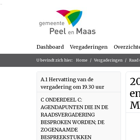
Ga naar de inhoud van deze pagina
Ga naar het zoeken
Ga naar het menu
Dashboard
Vergaderingen
Overzicht
U bevindt zich hier:
Home
Vergaderingen
Raad 
2
A.1 Hervatting van de
vergadering om 19.30 uur
en
C ONDERDEEL C:
M
AGENDAPUNTEN DIE IN DE
RAADSVERGADERING
BESPROKEN WORDEN; DE
ZOGENAAMDE
BESPREEKSTUKKEN