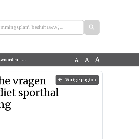
A
A
A
 en sportieve omgeving
che vragen
Vorige pagina
iet sporthal
ing