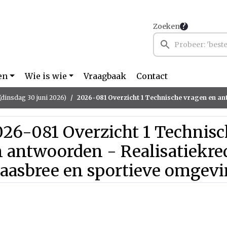
Zoeken
en
Wie is wie
Vraagbaak
Contact
(dinsdag 30 juni 2026)
2026-081 Overzicht 1 Technische vragen en antwoorden - Realisatiekrediet sporthal Maasbree
026-081 Overzicht 1 Technis
 antwoorden - Realisatiekred
aasbree en sportieve omgev