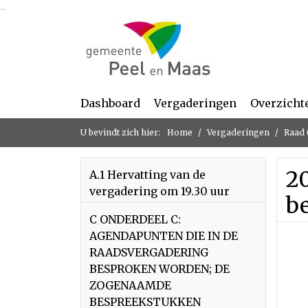
Ga naar de inhoud van deze pagina
Ga naar het zoeken
Ga naar het menu
Dashboard
Vergaderingen
Overzicht
U bevindt zich hier:
Home
Vergaderingen
Raad 
20
A.1 Hervatting van de
vergadering om 19.30 uur
b
C ONDERDEEL C:
AGENDAPUNTEN DIE IN DE
RAADSVERGADERING
BESPROKEN WORDEN; DE
ZOGENAAMDE
BESPREEKSTUKKEN