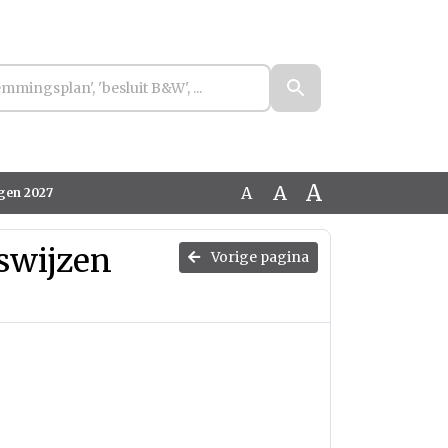
A
A
A
ngen 2027
swijzen
Vorige pagina