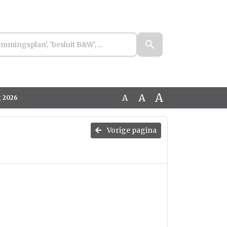
A
A
A
g 2026
Vorige pagina