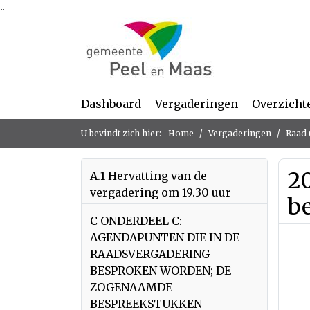
Ga naar de inhoud van deze pagina
Ga naar het zoeken
Ga naar het menu
Dashboard
Vergaderingen
Overzicht
U bevindt zich hier:
Home
Vergaderingen
Raad 
2
A.1 Hervatting van de
vergadering om 19.30 uur
b
C ONDERDEEL C:
AGENDAPUNTEN DIE IN DE
RAADSVERGADERING
BESPROKEN WORDEN; DE
ZOGENAAMDE
BESPREEKSTUKKEN