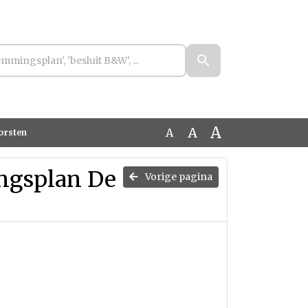
A
A
A
orsten
ngsplan De
Vorige pagina