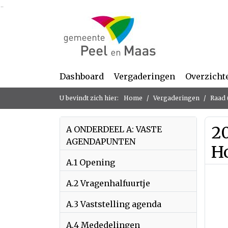
Ga naar de inhoud van deze pagina
Ga naar het zoeken
Ga naar het menu
Dashboard
Vergaderingen
Overzicht
U bevindt zich hier:
Home
Vergaderingen
Raad 
2
A ONDERDEEL A: VASTE
AGENDAPUNTEN
H
A.1 Opening
A.2 Vragenhalfuurtje
A.3 Vaststelling agenda
A.4 Mededelingen