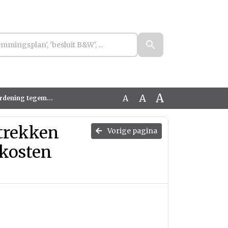
A
A
A
kinderopvang Peel en Maas
trekken
Vorige pagina
kosten