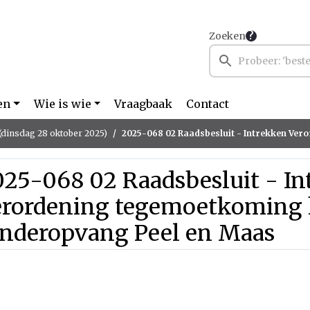
Zoeken
en
Wie is wie
Vraagbaak
Contact
(dinsdag 28 oktober 2025)
2025-068 02 Raadsbesluit - Intrekken Verordening tegemoetkoming kosten 
025-068 02 Raadsbesluit - In
erordening tegemoetkoming 
inderopvang Peel en Maas