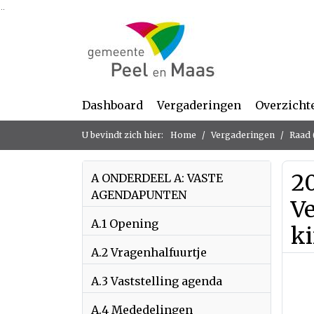
Ga naar de inhoud van deze pagina
Ga naar het zoeken
Ga naar het menu
Dashboard
Vergaderingen
Overzicht
U bevindt zich hier:
Home
Vergaderingen
Raad 
2
A ONDERDEEL A: VASTE
AGENDAPUNTEN
V
A.1 Opening
k
A.2 Vragenhalfuurtje
A.3 Vaststelling agenda
A.4 Mededelingen