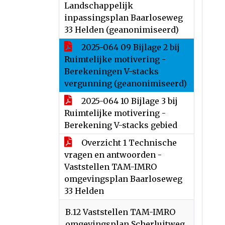
Landschappelijk
inpassingsplan Baarloseweg
33 Helden (geanonimiseerd)
2025-064 09 Bijlage 2 bij
Ruimtelijke motivering -
Berekeningen V-stacks
vergunning (geanonimiseerd)
2025-064 10 Bijlage 3 bij
Ruimtelijke motivering -
Berekening V-stacks gebied
Overzicht 1 Technische
vragen en antwoorden -
Vaststellen TAM-IMRO
omgevingsplan Baarloseweg
33 Helden
B.12 Vaststellen TAM-IMRO
omgevingsplan Scherluitweg