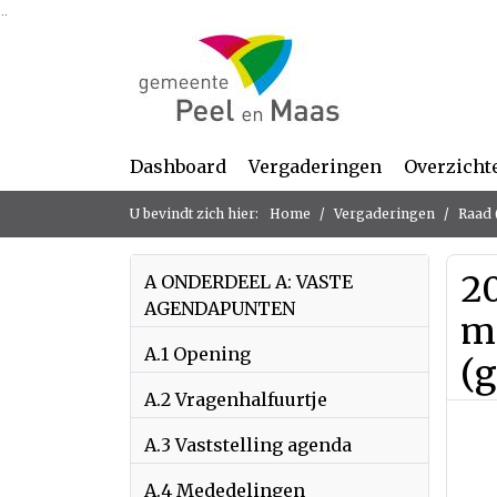
Ga naar de inhoud van deze pagina
Ga naar het zoeken
Ga naar het menu
Dashboard
Vergaderingen
Overzicht
U bevindt zich hier:
Home
Vergaderingen
Raad 
20
A ONDERDEEL A: VASTE
AGENDAPUNTEN
m
A.1 Opening
(
A.2 Vragenhalfuurtje
A.3 Vaststelling agenda
A.4 Mededelingen