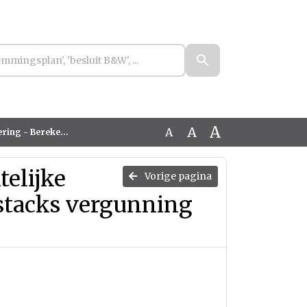
A
A
A
rgunning (geanonimiseerd)
telijke
Vorige pagina
stacks vergunning