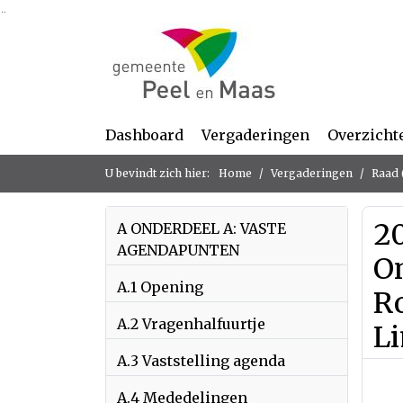
Ga naar de inhoud van deze pagina
Ga naar het zoeken
Ga naar het menu
Dashboard
Vergaderingen
Overzicht
U bevindt zich hier:
Home
Vergaderingen
Raad 
2
A ONDERDEEL A: VASTE
AGENDAPUNTEN
On
A.1 Opening
R
A.2 Vragenhalfuurtje
L
A.3 Vaststelling agenda
A.4 Mededelingen