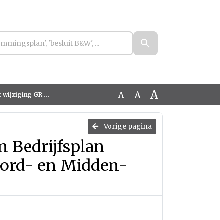
A
A
A
ienst Noord- en Midden-Limburg
Vorige pagina
n Bedrijfsplan
ord- en Midden-