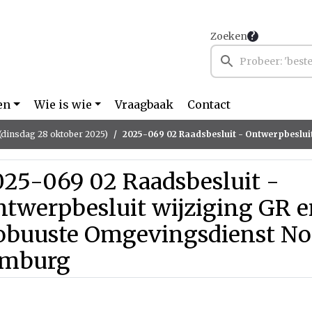
Zoeken
en
Wie is wie
Vraagbaak
Contact
(dinsdag 28 oktober 2025)
2025-069 02 Raadsbesluit - Ontwerpbesluit wijziging GR en Bedrijfsplan Robuuste Omgevingsd
025-069 02 Raadsbesluit -
twerpbesluit wijziging GR e
obuuste Omgevingsdienst No
imburg