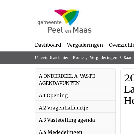
Ga naar de inhoud van deze pagina
Ga naar het zoeken
Ga naar het menu
Dashboard
Vergaderingen
Overzicht
U bevindt zich hier:
Home
Vergaderingen
Raad 
20
A ONDERDEEL A: VASTE
AGENDAPUNTEN
L
A.1 Opening
H
A.2 Vragenhalfuurtje
A.3 Vaststelling agenda
A.4 Mededelingen