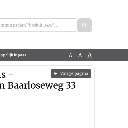
A
A
A
 33 Helden (geanonimiseerd)
ls -
Vorige pagina
an Baarloseweg 33