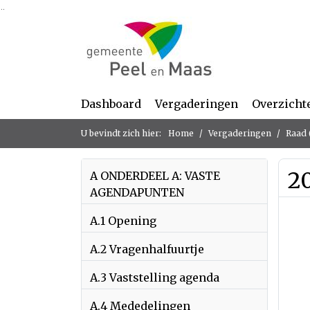
Ga naar de inhoud van deze pagina
Ga naar het zoeken
Ga naar het menu
Dashboard
Vergaderingen
Overzicht
U bevindt zich hier:
Home
Vergaderingen
Raad 
2
A ONDERDEEL A: VASTE
AGENDAPUNTEN
A.1 Opening
A.2 Vragenhalfuurtje
A.3 Vaststelling agenda
A.4 Mededelingen