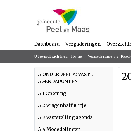
Ga naar de inhoud van deze pagina
Ga naar het zoeken
Ga naar het menu
Dashboard
Vergaderingen
Overzicht
U bevindt zich hier:
Home
Vergaderingen
Raad 
2
A ONDERDEEL A: VASTE
AGENDAPUNTEN
A.1 Opening
A.2 Vragenhalfuurtje
A.3 Vaststelling agenda
A.4 Mededelingen