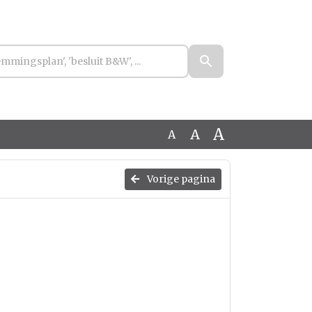
A
A
A
Vorige pagina