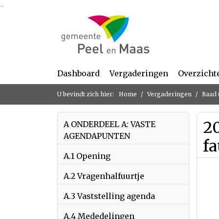
Ga naar de inhoud van deze pagina
Ga naar het zoeken
Ga naar het menu
Dashboard
Vergaderingen
Overzicht
U bevindt zich hier:
Home
Vergaderingen
Raad 
20
A ONDERDEEL A: VASTE
AGENDAPUNTEN
f
A.1 Opening
A.2 Vragenhalfuurtje
A.3 Vaststelling agenda
A.4 Mededelingen