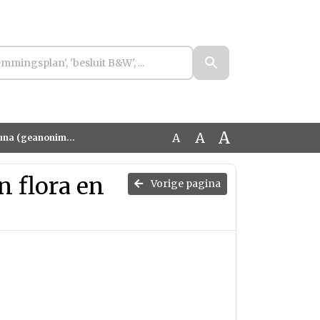
A
A
A
 (geanonimiseerd)
n flora en
Vorige pagina