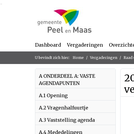
Ga naar de inhoud van deze pagina
Ga naar het zoeken
Ga naar het menu
Dashboard
Vergaderingen
Overzicht
U bevindt zich hier:
Home
Vergaderingen
Raad 
2
A ONDERDEEL A: VASTE
AGENDAPUNTEN
v
A.1 Opening
A.2 Vragenhalfuurtje
A.3 Vaststelling agenda
A.4 Mededelingen