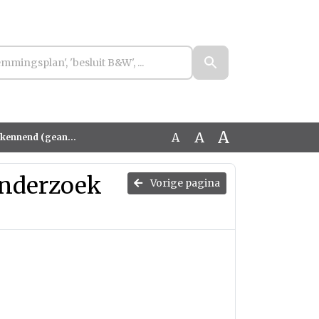
A
A
A
 (geanonimiseerd)
onderzoek
Vorige pagina