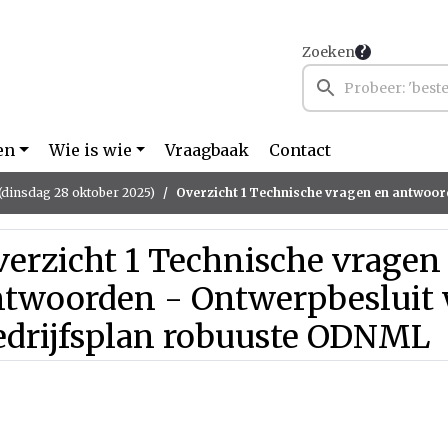
Zoeken
en
Wie is wie
Vraagbaak
Contact
(dinsdag 28 oktober 2025)
Overzicht 1 Technische vragen en antwoorden - Ontwerpbesluit wijziging GR en B
erzicht 1 Technische vragen
ntwoorden - Ontwerpbesluit 
edrijfsplan robuuste ODNML