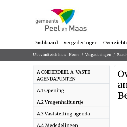
Ga naar de inhoud van deze pagina
Ga naar het zoeken
Ga naar het menu
Dashboard
Vergaderingen
Overzicht
U bevindt zich hier:
Home
Vergaderingen
Raad 
Ov
A ONDERDEEL A: VASTE
AGENDAPUNTEN
a
A.1 Opening
B
A.2 Vragenhalfuurtje
A.3 Vaststelling agenda
A.4 Mededelingen