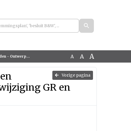
A
A
A
edrijfsplan robuuste ODNML
 en
Vorige pagina
wijziging GR en