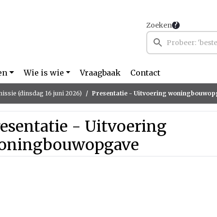
Zoeken
en
Wie is wie
Vraagbaak
Contact
ssie (dinsdag 16 juni 2026)
Presentatie - Uitvoering woningbouwo
esentatie - Uitvoering
oningbouwopgave