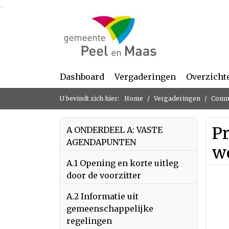
Ga naar de inhoud van deze pagina
Ga naar het zoeken
Ga naar het menu
Dashboard
Vergaderingen
Overzicht
U bevindt zich hier:
Home
Vergaderingen
Commi
Pr
A ONDERDEEL A: VASTE
AGENDAPUNTEN
w
A.1 Opening en korte uitleg
door de voorzitter
A.2 Informatie uit
gemeenschappelijke
regelingen