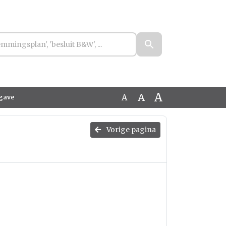
A
A
A
pgave
Vorige pagina