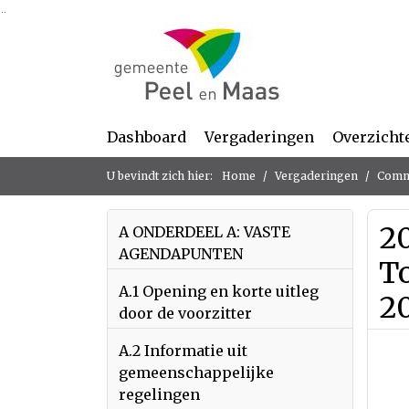
Ga naar de inhoud van deze pagina
Ga naar het zoeken
Ga naar het menu
Dashboard
Vergaderingen
Overzicht
U bevindt zich hier:
Home
Vergaderingen
Commi
20
A ONDERDEEL A: VASTE
AGENDAPUNTEN
T
A.1 Opening en korte uitleg
2
door de voorzitter
A.2 Informatie uit
gemeenschappelijke
regelingen