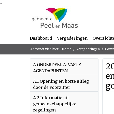
Ga naar de inhoud van deze pagina
Ga naar het zoeken
Ga naar het menu
Dashboard
Vergaderingen
Overzicht
U bevindt zich hier:
Home
Vergaderingen
Commi
2
A ONDERDEEL A: VASTE
AGENDAPUNTEN
en
A.1 Opening en korte uitleg
g
door de voorzitter
A.2 Informatie uit
gemeenschappelijke
regelingen