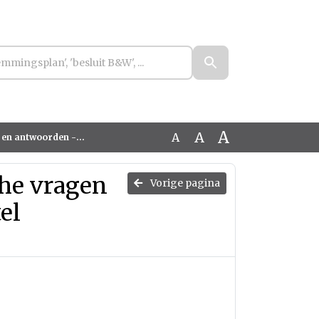
A
A
A
 gebiedsontwikkeling Pius Park
che vragen
Vorige pagina
el
k